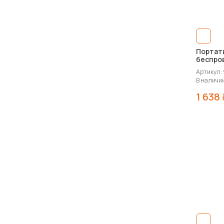
Портат
беспро
устрой
Артикул: 
Wireles
В наличии
1 638