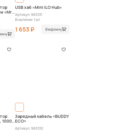
тор
USB хаб «Mini iLO Hub»
м «Mr.
Артикул: 965131
В наличии: 1 шт.
1 653 ₽
В корзину
рзину
тор
Зарядный кабель «BUDDY
, 1000
ECO»
Артикул: 965130