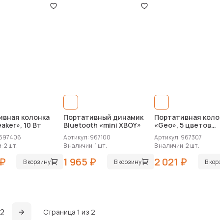
ивная колонка
Портативный динамик
Портативная коло
aker», 10 Вт
Bluetooth «mini XBOY»
«Geo», 5 цветов
подсветки
 597406
Артикул: 967100
Артикул: 967307
: 2 шт.
В наличии: 1 шт.
В наличии: 2 шт.
 ₽
1 965 ₽
2 021 ₽
В корзину
В корзину
В ко
2
Страница 1 из 2