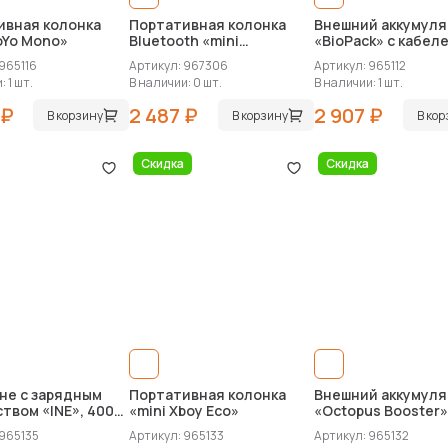
ивная колонка
Портативная колонка
Внешний аккумуля
oYo Mono»
Bluetooth «mini
«BioPack» c кабеле
Xboy Metallic»
Bio», 5000 mAh
965116
Артикул: 967306
Артикул: 965112
 1 шт.
В наличии: 0 шт.
В наличии: 1 шт.
 ₽
2 487 ₽
2 907 ₽
В корзину
В корзину
В ко
Скидка
Скидка
не с зарядным
Портативная колонка
Внешний аккумуля
твом «INE», 4000
«mini Xboy Eco»
«Octopus Booster»
mAh
 965135
Артикул: 965133
Артикул: 965132