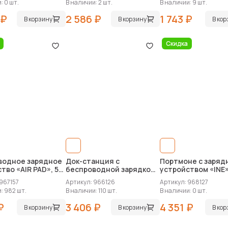
: 0 шт.
В наличии: 2 шт.
В наличии: 9 шт.
 ₽
2 586 ₽
1 743 ₽
В корзину
В корзину
В ко
Скидка
водное зарядное
Док-станция с
Портмоне с заряд
тво «AIR PAD», 5
беспроводной зарядкой
устройством «INE»
«iLO Wireless Dock»
mAh
967157
Артикул: 966126
Артикул: 968127
: 982 шт.
В наличии: 110 шт.
В наличии: 0 шт.
₽
3 406 ₽
4 351 ₽
В корзину
В корзину
В ко