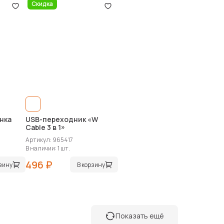
Скидка
нка
USB-переходник «W
Cable 3 в 1»
Артикул: 965417
В наличии: 1 шт.
496 ₽
рзину
В корзину
Показать ещё