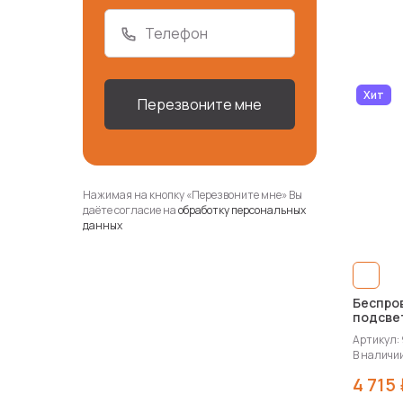
Телефон
Хит
Перезвоните мне
Нажимая на кнопку «Перезвоните мне» Вы
даёте согласие на
обработку персональных
данных
Беспро
подсве
Eco»
Артикул:
В наличии
4 715