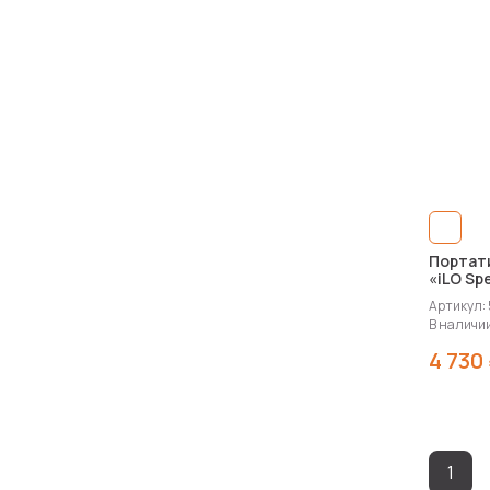
Портат
«iLO Spe
Артикул:
В наличии
4 730
1