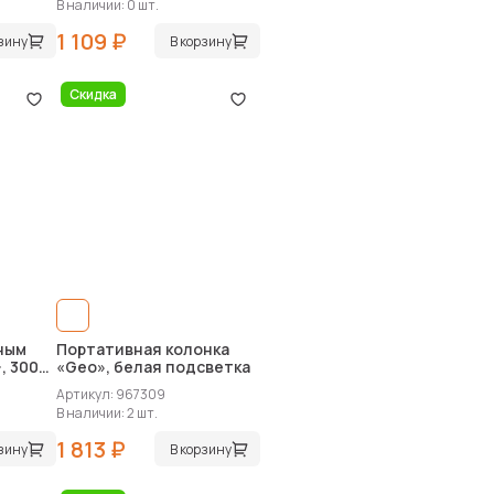
В наличии: 0 шт.
1 109 ₽
рзину
В корзину
Скидка
ным
Портативная колонка
, 3000
«Geo», белая подсветка
Артикул: 967309
В наличии: 2 шт.
1 813 ₽
рзину
В корзину