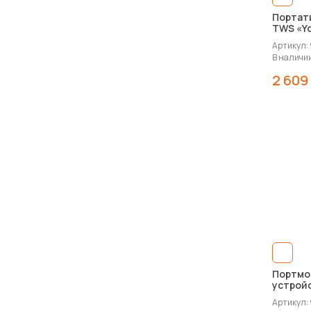
Портат
TWS «Y
Артикул: 
В наличии:
2 609
Портмо
устройс
mAh
Артикул: