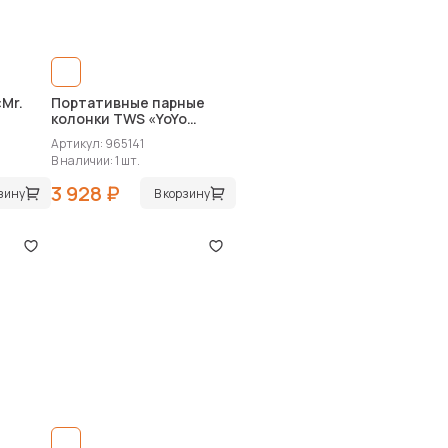
Mr.
Портативные парные
колонки TWS «YoYo
Stereo»
Артикул: 965141
В наличии: 1 шт.
3 928 ₽
рзину
В корзину