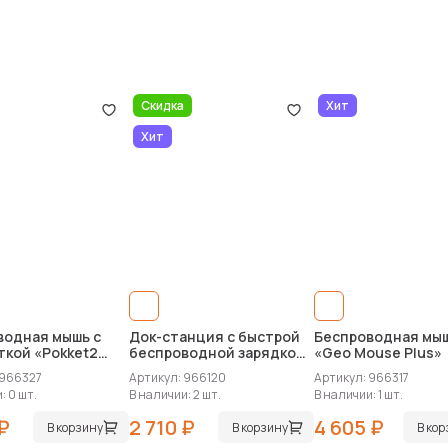
Скидка
Хит
Хит
водная мышь c
Док-станция с быстрой
Беспроводная мы
ткой «Pokket2
беспроводной зарядкой
«Geo Mouse Plus»
«Geo Dock»
 966327
Артикул: 966120
Артикул: 966317
: 0 шт.
В наличии: 2 шт.
В наличии: 1 шт.
 ₽
2 710 ₽
4 605 ₽
В корзину
В корзину
В ко