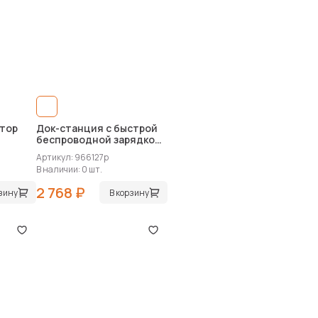
тор
Док-станция с быстрой
беспроводной зарядкой
«Geo Dock»
Артикул: 966127p
В наличии: 0 шт.
2 768 ₽
рзину
В корзину