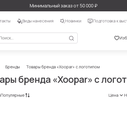
Минимальный заказ от 50 000 ₽
такты
Виды нанесения
Новинки
Подготовка к выс
Изб
Бренды
Товары бренда «Xoopar» с логотипом
ары бренда «Xoopar» с лого
а
Популярные
Цена
Н