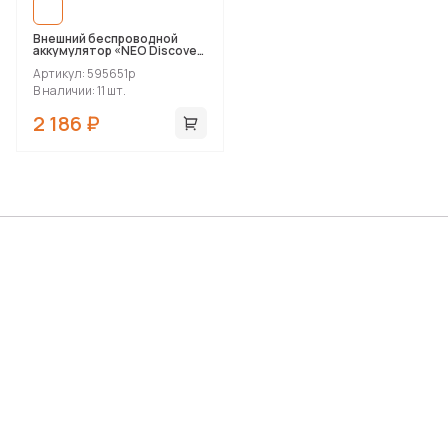
Внешний беспроводной
аккумулятор «NEO Discover
Pro», 10000 mAh
Артикул: 595651p
В наличии: 11 шт.
2 186 ₽
Набор специй и приправ
«Delish»
Артикул: 21018