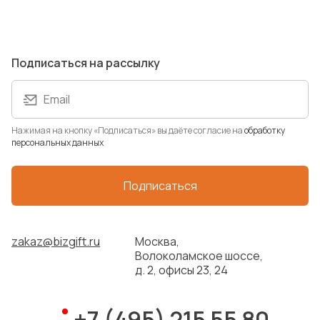
В наличии: 259 шт.
1 960 ₽
Подписаться на рассылку
Новинка
Email
Нажимая на кнопку «Подписаться» вы даёте согласие на
обработку
персональных данных
Подписаться
Термос «NS-402», 470 мл
zakaz@bizgift.ru
Москва,
Артикул: 1562975
Волоколамское шоссе,
В наличии: 58 шт.
д. 2, офисы 23, 24
3 987 ₽
+7 (495) 215 55 80