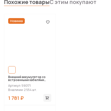
Похожие товары
С этим покупают
Новинка
Внешний аккумулятор со
встроенными кабелями
«Фрэйм Квик», быстрая
Артикул: 590171
зарядка, 10000 мАч
В наличии: 2 554 шт.
1 781 ₽