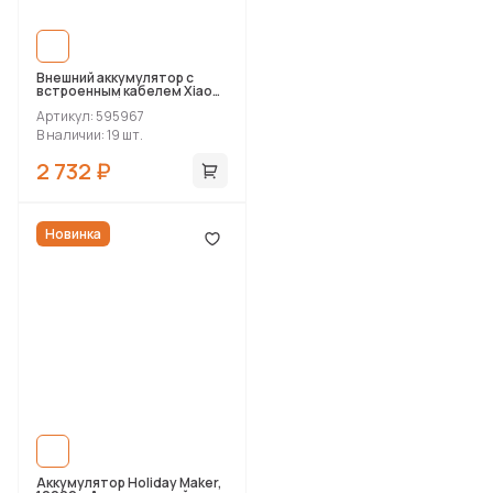
Внешний аккумулятор с
встроенным кабелем Xiaomi
Power Bank (Integrated
Артикул: 595967
Cable), 20000 мАч
В наличии: 19 шт.
2 732 ₽
Новинка
Аккумулятор Holiday Maker,