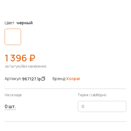
Цвет:
черный
1 396 ₽
за 1 штуку без нанесения
Артикул:
Бренд:
Xoopar
967127.1p
На складе
Тираж / свободно
0 шт.