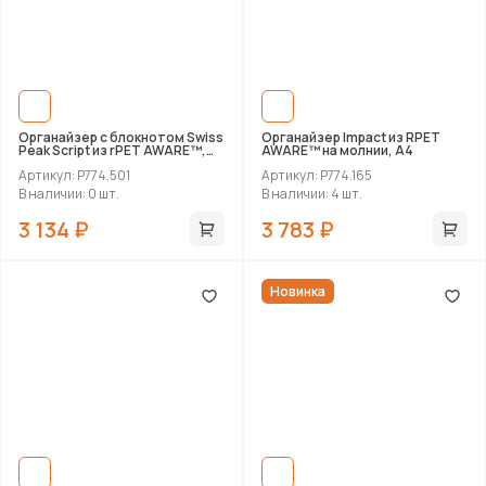
Органайзер с блокнотом Swiss
Органайзер Impact из RPET
Peak Script из rPET AWARE™,
AWARE™ на молнии, А4
А4
Артикул: P774.501
Артикул: P774.165
В наличии: 0 шт.
В наличии: 4 шт.
3 134 ₽
3 783 ₽
Новинка