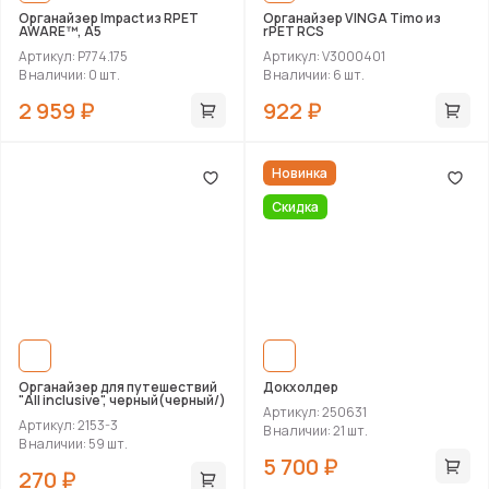
Органайзер Impact из RPET
Органайзер VINGA Timo из
AWARE™, А5
rPET RCS
Артикул: P774.175
Артикул: V3000401
В наличии: 0 шт.
В наличии: 6 шт.
2 959 ₽
922 ₽
Новинка
Скидка
Органайзер для путешествий
Докхолдер
"All inclusive", черный(черный/)
Артикул: 250631
Артикул: 2153-3
В наличии: 21 шт.
В наличии: 59 шт.
5 700 ₽
270 ₽