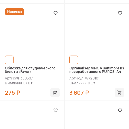
Новинка
Обложка для студенческого
Органайзер VINGA Baltimore из
билета «Favor»
переработанного PU RCS, A4
Артикул: 350507
Артикул: V7720101
В наличии: 67 шт.
В наличии: 0 шт.
275 ₽
3 807 ₽