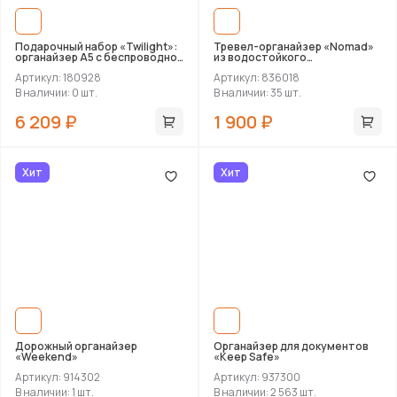
Подарочный набор «Twilight»:
Тревел-органайзер «Nomad»
органайзер А5 с беспроводной
из водостойкого
зарядкой и металлическая
переработанного пластика
Артикул: 180928
Артикул: 836018
шариковая ручка со
светящимся логотипом
В наличии: 0 шт.
В наличии: 35 шт.
6 209 ₽
1 900 ₽
Хит
Хит
Дорожный органайзер
Органайзер для документов
«Weekend»
«Keep Safe»
Артикул: 914302
Артикул: 937300
В наличии: 1 шт.
В наличии: 2 563 шт.