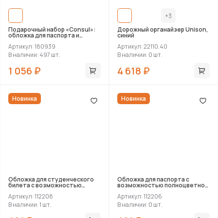
+3
Подарочный набор «Consul»:
Дорожный органайзер Unison,
обложка для паспорта и
синий
картхолдер
Артикул: 180939
Артикул: 22110.40
В наличии: 497 шт.
В наличии: 0 шт.
1 056 ₽
4 618 ₽
Новинка
Новинка
Обложка для студенческого
Обложка для паспорта с
билета с возможностью
возможностью полноцветной
полноцветной УФ-печати,
УФ-печати, софт-тач
Артикул: 112208
Артикул: 112206
софт-тач
В наличии: 1 шт.
В наличии: 0 шт.