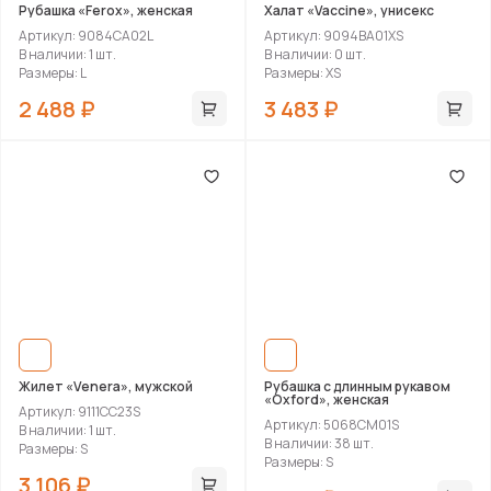
Рубашка «Ferox», женская
Халат «Vaccine», унисекс
Артикул: 9084CA02L
Артикул: 9094BA01XS
В наличии: 1 шт.
В наличии: 0 шт.
Размеры: L
Размеры: XS
2 488 ₽
3 483 ₽
Жилет «Venera», мужской
Рубашка с длинным рукавом
«Oxford», женская
Артикул: 9111CC23S
Артикул: 5068CM01S
В наличии: 1 шт.
В наличии: 38 шт.
Размеры: S
Размеры: S
3 106 ₽