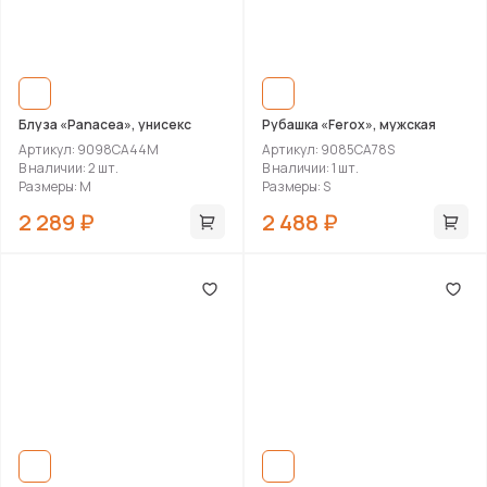
Блуза «Panacea», унисекс
Рубашка «Ferox», мужская
Артикул: 9098CA44M
Артикул: 9085CA78S
В наличии: 2 шт.
В наличии: 1 шт.
Размеры: M
Размеры: S
2 289 ₽
2 488 ₽