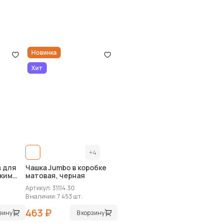
Новинка
Хит
+4
в для
Чашка Jumbo в коробке
ским
матовая, черная
Артикул: 31114.30
o»
В наличии: 7 453 шт.
463 ₽
рзину
В корзину