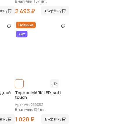
В наличии: 1 671 шт.
2 493 ₽
рзину
В корзину
Новинка
Хит
+12
адной
Термос MARK LED, soft
touch
Артикул: 255052
В наличии: 104 шт.
1 028 ₽
рзину
В корзину