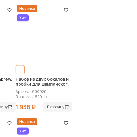
Новинка
Хит
hbrew,
Набор из двух бокалов и
пробки для шампанского
«Bubbly Bliss»
Артикул: 609920
В наличии: 529 шт.
1 938 ₽
рзину
В корзину
Новинка
Хит