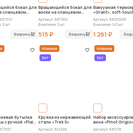
щийся бокал для
Вращающийся бокал для
Вакуумная термок
а сланцевом
виски на сланцевом
«Grant», soft-touc
е «Bromo»
костере «Ventura»
тубус
 887370
Артикул: 887360
Артикул: 880032W
: 0 шт.
В наличии: 5 шт.
В наличии: 143 шт.
515 ₽
1 261 ₽
В корзину
В корзину
В ко
а
Новинка
Новинка
Хит
Хит
иевая бутылка
Кружка из нержавеющей
Набор аксессуаро
ы с ручкой «Plain
стали «Trek S»
вина «Pinot Grigio»
50 мл
 877557
Артикул: 814390
Артикул: 685718