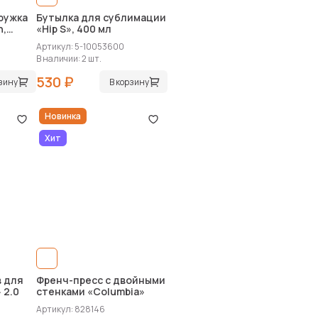
ружка
Бутылка для сублимации
h,
«Hip S», 400 мл
Артикул: 5-10053600
В наличии: 2 шт.
530 ₽
рзину
В корзину
Новинка
Хит
в для
Френч-пресс с двойными
 2.0
стенками «Columbia»
Артикул: 828146