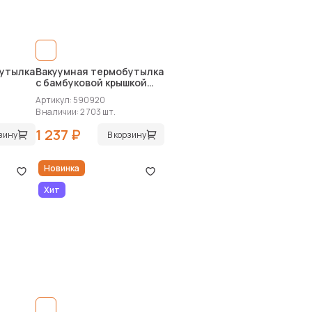
утылка
Вакуумная термобутылка
с бамбуковой крышкой
«Klas», 500 мл
Артикул: 590920
В наличии: 2 703 шт.
1 237 ₽
рзину
В корзину
Новинка
Хит