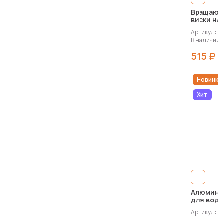
Вращаю
виски н
костер
Артикул:
В наличии
515 ₽
Новинк
Хит
Алюмин
для вод
Alu», 6
Артикул: