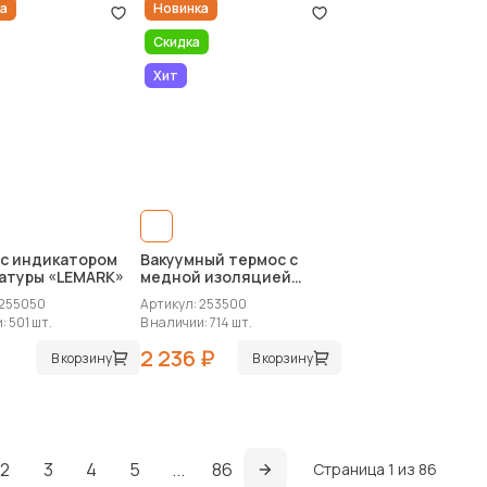
а
Новинка
Скидка
Хит
 с индикатором
Вакуумный термос с
атуры «LEMARK»
медной изоляцией
«Hotwell», 1400 мл
 255050
Артикул: 253500
: 501 шт.
В наличии: 714 шт.
2 236 ₽
В корзину
В корзину
2
3
4
5
...
86
Страница 1 из 86