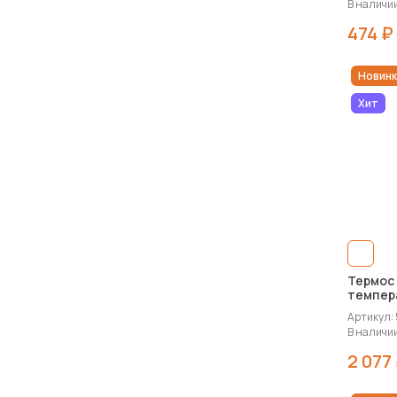
В наличии:
474 ₽
Новинк
Хит
Термос
темпера
мл
Артикул:
В наличии
2 077