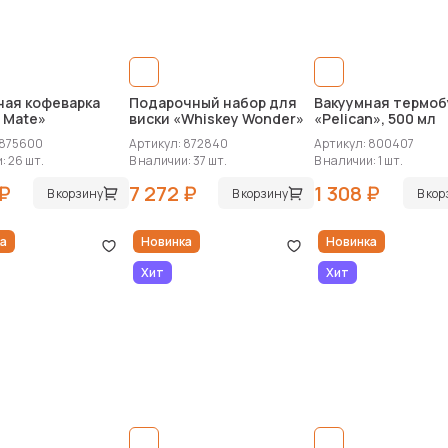
ная кофеварка
Подарочный набор для
Вакуумная термоб
 Mate»
виски «Whiskey Wonder»
«Pelican», 500 мл
 875600
Артикул: 872840
Артикул: 800407
: 26 шт.
В наличии: 37 шт.
В наличии: 1 шт.
 ₽
7 272 ₽
1 308 ₽
В корзину
В корзину
В ко
а
Новинка
Новинка
Хит
Хит