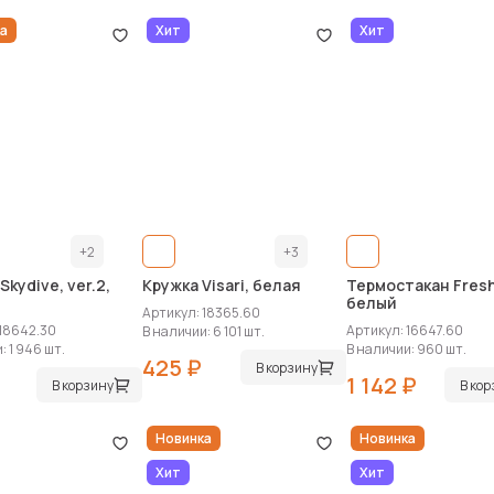
а
Хит
Хит
+2
+3
Skydive, ver.2,
Кружка Visari, белая
Термостакан Fres
белый
Артикул: 18365.60
 18642.30
Артикул: 16647.60
В наличии: 6 101 шт.
: 1 946 шт.
В наличии: 960 шт.
425 ₽
В корзину
1 142 ₽
В корзину
В ко
Новинка
Новинка
Хит
Хит