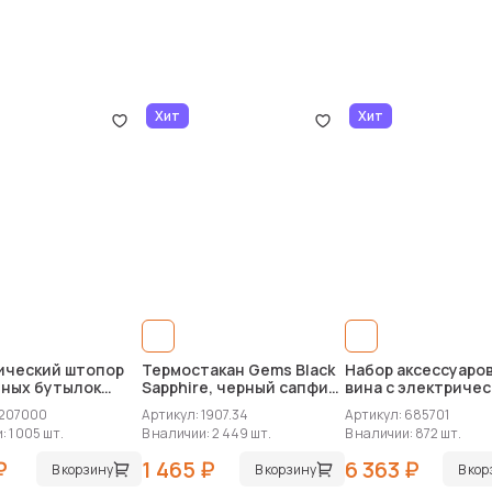
Хит
Хит
ический штопор
Термостакан Gems Black
Набор аксессуаро
нных бутылок
Sapphire, черный сапфир
вина с электриче
(синий)
штопором и док-
 207000
Артикул: 1907.34
Артикул: 685701
станцией «Palerm
: 1 005 шт.
В наличии: 2 449 шт.
В наличии: 872 шт.
₽
1 465 ₽
6 363 ₽
В корзину
В корзину
В ко