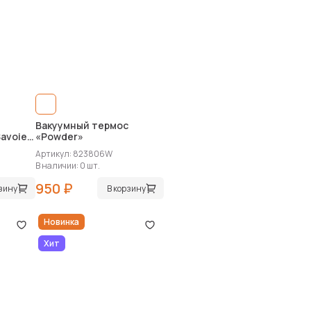
Вакуумный термос
Savoie»
«Powder»
touch
Артикул: 823806W
В наличии: 0 шт.
950 ₽
рзину
В корзину
Новинка
Хит