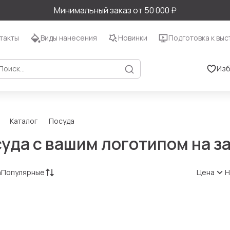
Минимальный заказ от 50 000 ₽
такты
Виды нанесения
Новинки
Подготовка к выс
Изб
Каталог
Посуда
уда с вашим логотипом на з
а
Популярные
Цена
Н