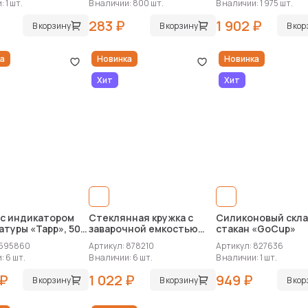
 1 шт.
В наличии: 800 шт.
В наличии: 1 975 шт.
283 ₽
1 902 ₽
В корзину
В корзину
В ко
а
Новинка
Новинка
Хит
Хит
 с индикатором
Стеклянная кружка с
Силиконовый скл
туры «Tapp», 500
заварочной емкостью
стакан «GoCup»
«Milfoil»
 595860
Артикул: 878210
Артикул: 827636
: 6 шт.
В наличии: 6 шт.
В наличии: 1 шт.
 ₽
1 022 ₽
949 ₽
В корзину
В корзину
В ко