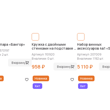
пара «Бангор»
Кружка с двойными
Набор винных
стенками на подставке с
аксессуаров 4в1 «
 870197
ложкой «Teatrio»
с покрытием soft 
Артикул: 110920
Артикул: 207009
: 2 шт.
В наличии: 0 шт.
В наличии: 1 192 шт.
В корзину
958 ₽
5 110 ₽
В корзину
В ко
а
Новинка
Новинка
Хит
Хит