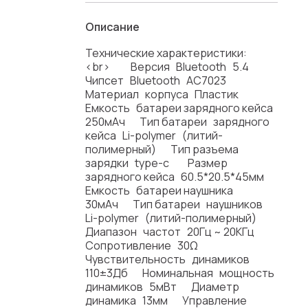
Описание
Технические характеристики:
<br> Версия Bluetooth 5.4
Чипсет Bluetooth AC7023
Материал корпуса Пластик
Емкость батареи зарядного кейса
250мАч Тип батареи зарядного
кейса Li-polymer (литий-
полимерный) Тип разъема
зарядки type-c Размер
зарядного кейса 60.5*20.5*45мм
Емкость батареи наушника
30мАч Тип батареи наушников
Li-polymer (литий-полимерный)
Диапазон частот 20Гц ~ 20КГц
Сопротивление 30Ω
Чувствительность динамиков
110±3Дб Номинальная мощность
динамиков 5мВт Диаметр
динамика 13мм Управление