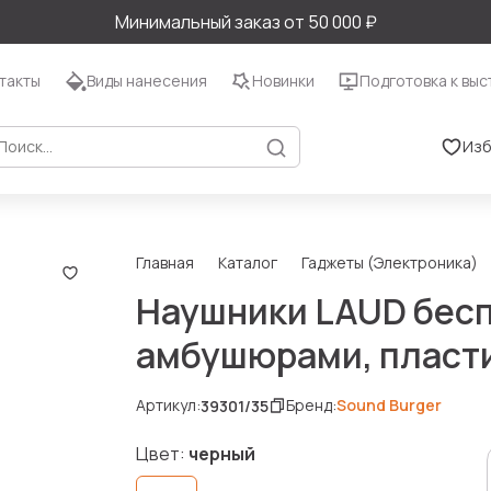
Минимальный заказ от 50 000 ₽
такты
Виды нанесения
Новинки
Подготовка к выс
Изб
Главная
Каталог
Гаджеты (Электроника)
Наушники LAUD бес
амбушюрами, пласти
Артикул:
Бренд:
Sound Burger
39301/35
Цвет:
черный