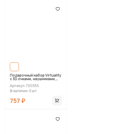
Подарочный набор Virtuality
с 3D очками, наушниками,
зарядным устройством и
Артикул: 700355
сумкой
В наличии: 0 шт.
757 ₽