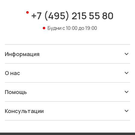
20 376 ₽
+7 (495) 215 55 80
Будни с 10:00 до 19:00
Информация
О нас
Толстовка унисекс Sully
черная, размер XS
Артикул: 02990312XS
Помощь
В наличии: 33 шт.
1 698 ₽
Консультации
Скидка