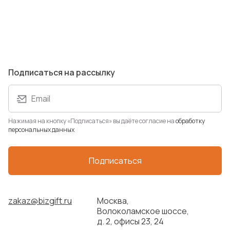
Толстовка флисовая
ESTONIA 280
Артикул: 399987.01/M
В наличии: 0 шт.
1 099 ₽
Подписаться на рассылку
Email
Нажимая на кнопку «Подписаться» вы даёте согласие на
обработку
персональных данных
Подписаться
Рюкзак XD Design Bizz
zakaz@bizgift.ru
Москва,
Артикул: P705.931
Волоколамское шоссе,
В наличии: 1 шт.
д. 2, офисы 23, 24