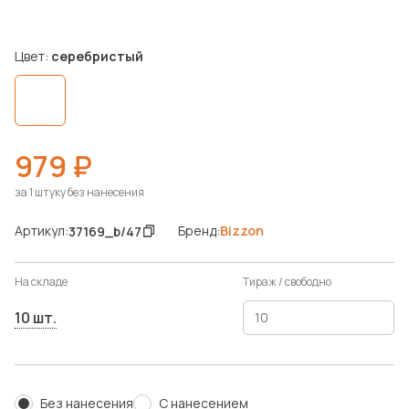
Цвет:
серебристый
979 ₽
за 1 штуку без нанесения
Артикул:
Бренд:
Bizzon
37169_b/47
На складе
Тираж / свободно
10 шт.
Без нанесения
С нанесением