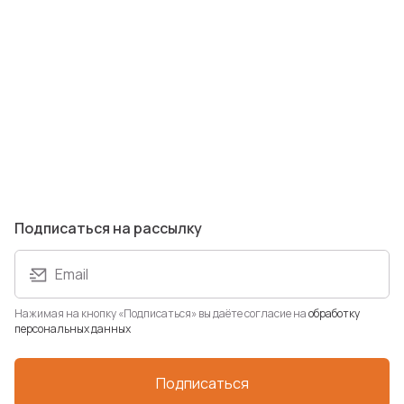
Бамбуковые щипцы для
сервировки Ukiyo
Артикул: P261.339
В наличии: 0 шт.
485 ₽
Подписаться на рассылку
Email
Нажимая на кнопку «Подписаться» вы даёте согласие на
обработку
персональных данных
Подписаться