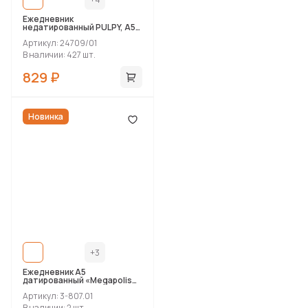
Ежедневник
недатированный PULPY, А5,
белый, кремовый блок в
Артикул: 24709/01
линейку, белый срез
В наличии: 427 шт.
829 ₽
Новинка
+3
Ежедневник А5
датированный «Megapolis
Color» на 2026 год
Артикул: 3-807.01
В наличии: 2 шт.