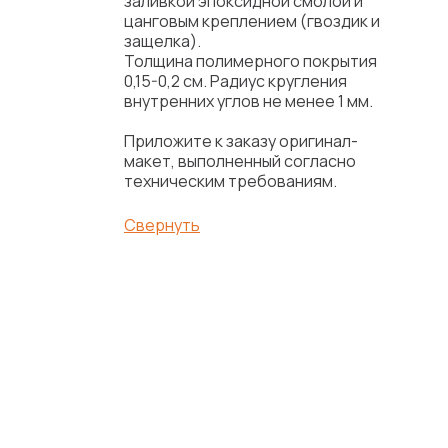
заливкой эпоксидной смолой и
цанговым креплением (гвоздик и
защелка).
Толщина полимерного покрытия
0,15-0,2 см. Радиус кругления
внутренних углов не менее 1 мм.
Приложите к заказу оригинал-
макет, выполненный согласно
техническим требованиям.
Свернуть