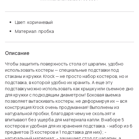
Цвет: коричневый
Материал: пробка
Описание
Чтобы защитить поверхность стола от царапин, удобно
использовать костеры — специальные подставки под
стаканы и кружки. Krock — не просто набор костеров, но и
подставка, в которой удобно их хранить. А еще эту
подставку можно использовать как крышку или съемное дно
для кружки с подходящим диаметром! Боковая выемка
позволяет вытаскивать костеры, не деформируя их — вся
конструкция Krock очень продуманная! Выполнены из
натуральной пробки, благодаря чему не скользят и
впитывают без ущерба для материала капли. В наборе 5
костеров и удобная для их хранения подставка. - набор из 6
предметов (5 костеров и 1 подставка для них); -
натуральный материал; - защищает стол от царапин, а