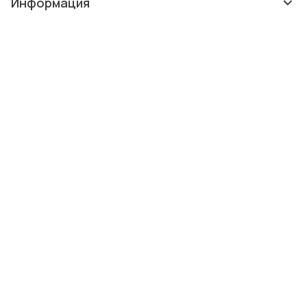
Информация
О нас
Помощь
Консультации
Copyright © 2005-2026.
Все права защищены.
BIZGIFT™ является зарегистрированным товарным знаком.
Свидетельство о регистрации №459696