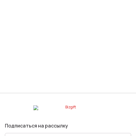
Конференц-сумка The First, серая
Артикул: 3284.10
В наличии: 1 шт.
1 327 ₽
Подписаться на рассылку