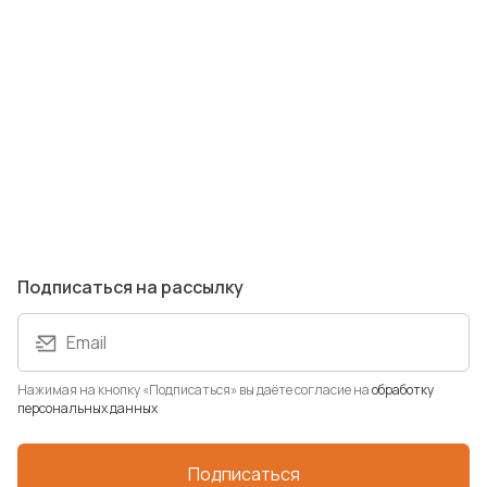
Зажигалка BIC механика J5
mini
Артикул: J5 mini
В наличии: 0 шт.
79 ₽
Подписаться на рассылку
Email
Нажимая на кнопку «Подписаться» вы даёте согласие на
обработку
персональных данных
+9
Подписаться