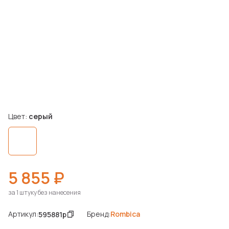
Цвет:
серый
5 855 ₽
за 1 штуку без нанесения
Артикул:
Бренд:
Rombica
595881p