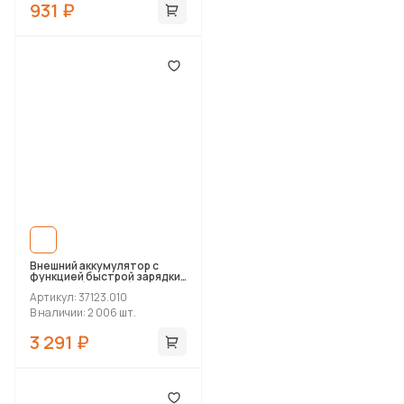
931 ₽
Внешний аккумулятор с
функцией быстрой зарядки
Формула (Formula) 10000
Артикул: 37123.010
mAh, черный
В наличии: 2 006 шт.
3 291 ₽