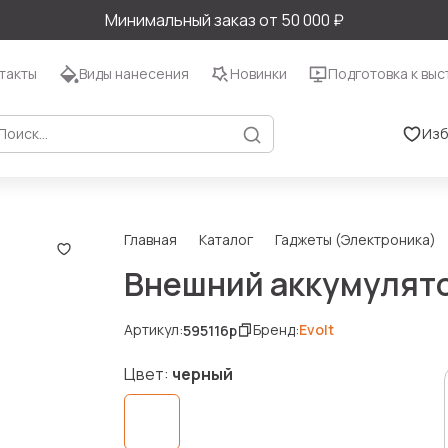
Минимальный заказ от 50 000 ₽
такты
Виды нанесения
Новинки
Подготовка к выс
Изб
Главная
Каталог
Гаджеты (Электроника)
Внешний аккумулято
Артикул:
Бренд:
Evolt
595116p
Цвет:
черный