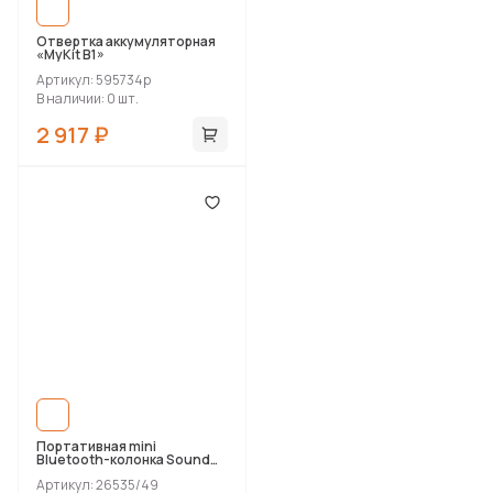
Отвертка аккумуляторная
«MyKit B1»
Артикул: 595734p
В наличии: 0 шт.
2 917 ₽
Портативная mini
Bluetooth-колонка Sound
Burger "Roll" золото
Артикул: 26535/49