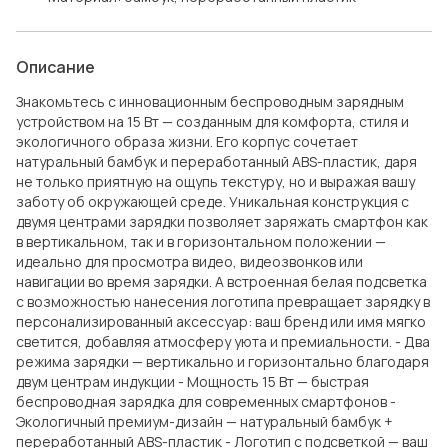
Описание
Знакомьтесь с инновационным беспроводным зарядным
устройством на 15 Вт — созданным для комфорта, стиля и
экологичного образа жизни. Его корпус сочетает
натуральный бамбук и переработанный ABS-пластик, даря
не только приятную на ощупь текстуру, но и выражая вашу
заботу об окружающей среде. Уникальная конструкция с
двумя центрами зарядки позволяет заряжать смартфон как
в вертикальном, так и в горизонтальном положении —
идеально для просмотра видео, видеозвонков или
навигации во время зарядки. А встроенная белая подсветка
с возможностью нанесения логотипа превращает зарядку в
персонализированный аксессуар: ваш бренд или имя мягко
светится, добавляя атмосферу уюта и премиальности. - Два
режима зарядки — вертикально и горизонтально благодаря
двум центрам индукции - Мощность 15 Вт — быстрая
беспроводная зарядка для современных смартфонов -
Экологичный премиум-дизайн — натуральный бамбук +
переработанный ABS-пластик - Логотип с подсветкой — ваш