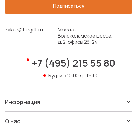
Подписаться
+9
Бутылка для воды «Pure» c
чехлом
zakaz@bizgift.ru
Москва,
Артикул: 887320
Волоколамское шоссе,
В наличии: 23 042 шт.
д. 2, офисы 23, 24
616 ₽
+7 (495) 215 55 80
Новинка
Будни с 10:00 до 19:00
Скидка
Информация
О нас
Внешний аккумулятор «Mild