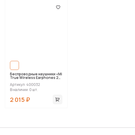
Беспроводные наушники «Mi
True Wireless Earphones 2
Basic» с шумоподавлением
Артикул: 400032
ENC
В наличии: 0 шт.
2 015 ₽