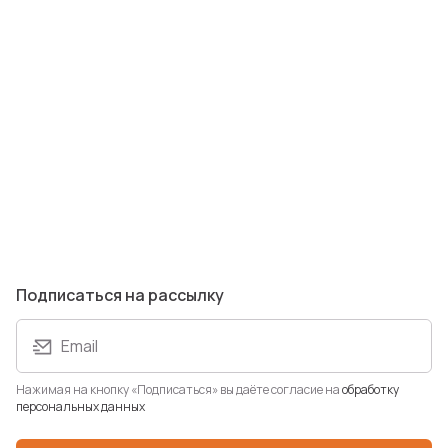
Вечный карандаш Picasso
Артикул: 676008p
В наличии: 9 шт.
1 012 ₽
Подписаться на рассылку
Хит
Email
Нажимая на кнопку «Подписаться» вы даёте согласие на
обработку
персональных данных