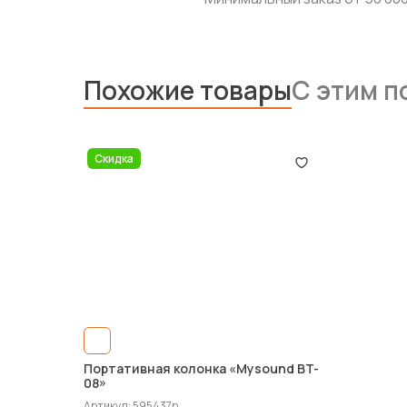
Похожие товары
С этим п
Скидка
Портативная колонка «Mysound BT-
08»
Артикул: 595437p