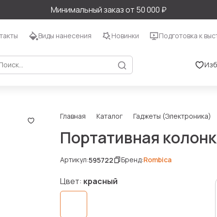
Минимальный заказ от 50 000 ₽
такты
Виды нанесения
Новинки
Подготовка к выс
Изб
Главная
Каталог
Гаджеты (Электроника)
Портативная колонк
Артикул:
Бренд:
Rombica
595722
Цвет:
красный