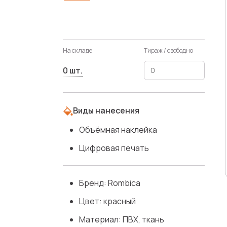
На складе
Тираж / свободно
0 шт.
Виды нанесения
Объёмная наклейка
Цифровая печать
Бренд: Rombica
Цвет: красный
Материал: ПВХ, ткань