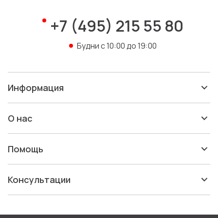
+7 (495) 215 55 80
Будни с 10:00 до 19:00
Информация
Набор для барбекю в кейсе:
лопатка, щипцы, вилка
О нас
«Salvy»
Артикул: 5-19538804
В наличии: 0 шт.
2 084 ₽
Помощь
Новинка
Консультации