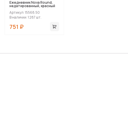
Ежедневник Nova Round,
недатированный, красный
Артикул: 15568.50
В наличии: 1 287 шт.
751 ₽
Силиконовый складной
стакан «GoCup» с
тампопечатью
Артикул: 827632tam
В наличии: 0 шт.