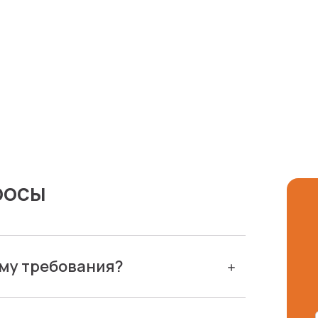
росы
ему требования?